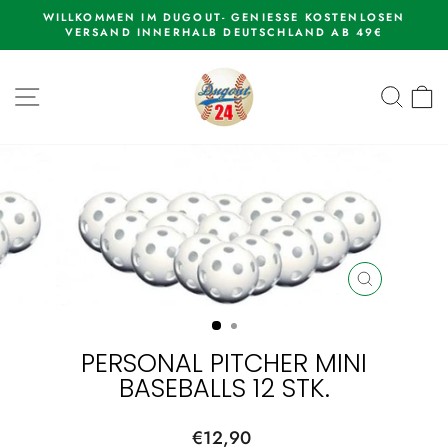
Direkt
EN IM DUGOUT- GENIESSE KOSTENLOSEN
WE
zum
D INNERHALB DEUTSCHLAND AB 49€
Pause
Inhalt
Diashow
SEITENNAVIGATION
SUCH
E
SCHLIESSEN
ESC)
PERSONAL PITCHER MINI
BASEBALLS 12 STK.
Normaler
€12,90