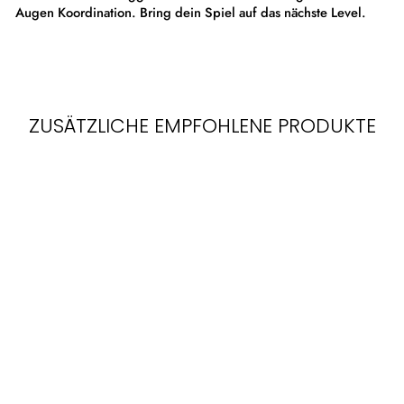
Augen Koordination. Bring dein Spiel auf das nächste Level.
ZUSÄTZLICHE EMPFOHLENE PRODUKTE
PERSONAL
PITCHER MINI
BASEBALLS 12
STK.
€12,90