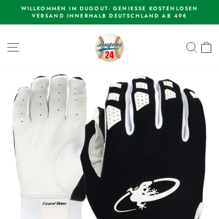
Direkt
WILLKOMMEN IM DUGOUT- GENIESSE KOSTENLOSEN
zum
VERSAND INNERHALB DEUTSCHLAND AB 49€
Pause
Inhalt
Diashow
SEITENNAVIGATION
SUCH
E