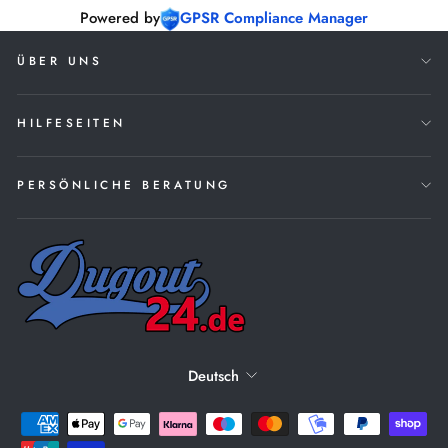
Powered by
GPSR Compliance Manager
ÜBER UNS
HILFESEITEN
PERSÖNLICHE BERATUNG
SPRACHE
Deutsch