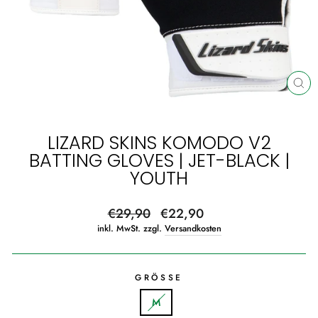
SCH
ES
LIZARD SKINS KOMODO V2
BATTING GLOVES | JET-BLACK |
YOUTH
Normaler
Sonderpreis
€29,90
€22,90
Preis
inkl. MwSt. zzgl.
Versandkosten
GRÖSSE
M