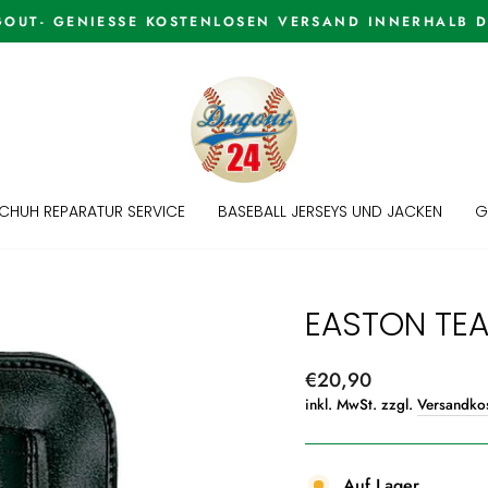
WELCOME TO THE DUGOUT
Pause
Diashow
CHUH REPARATUR SERVICE
BASEBALL JERSEYS UND JACKEN
G
EASTON TE
Normaler
€20,90
Preis
inkl. MwSt. zzgl.
Versandko
Auf Lager