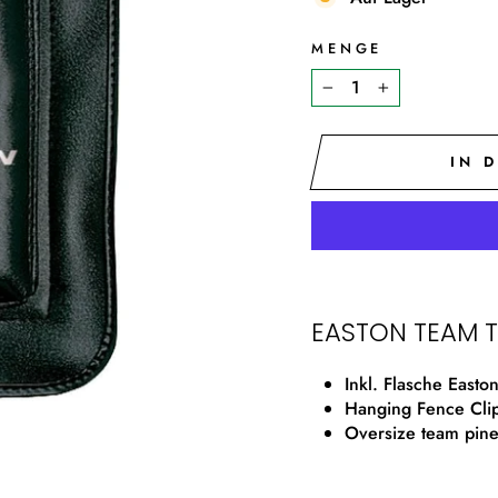
MENGE
−
+
IN 
EASTON TEAM 
Inkl. Flasche East
Hanging Fence Cli
Oversize team pine 