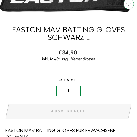
SCH
ES
EASTON MAV BATTING GLOVES
SCHWARZ L
Normaler
€34,90
Preis
inkl. MwSt. zzgl.
Versandkosten
MENGE
−
+
AUSVERKAUFT
EASTON MAV BATTING GLOVES FÜR ERWACHSENE
SCHWARZ