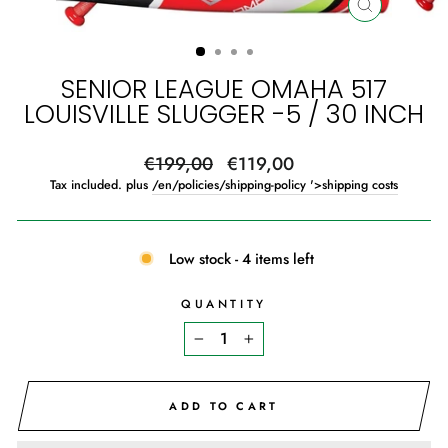
CLOSE
(ESC)
SENIOR LEAGUE OMAHA 517
LOUISVILLE SLUGGER -5 / 30 INCH
Regular
Sale
€199,00
€119,00
price
price
Tax included. plus
/en/policies/shipping-policy '>shipping costs
Low stock - 4 items left
QUANTITY
−
+
ADD TO CART