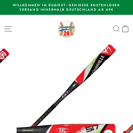
Skip
WILLKOMMEN IM DUGOUT- GENIESSE KOSTENLOSEN
to
VERSAND INNERHALB DEUTSCHLAND AB 49€
Pause
content
slideshow
SITE NAVIGATION
SEAR
C