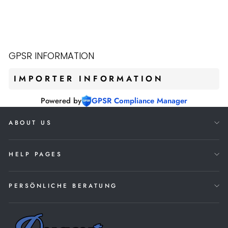
OMAHA 517
LOUISVILLE
SLUGGER -5 / 30
INCH
Regular
Sale
€199,00
€119,00
price
price
GPSR INFORMATION
IMPORTER INFORMATION
Powered by
GPSR Compliance Manager
ABOUT US
HELP PAGES
PERSÖNLICHE BERATUNG