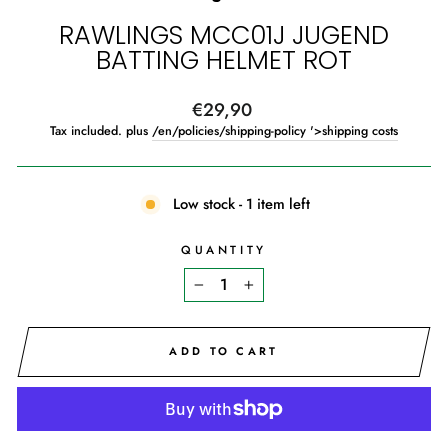
RAWLINGS MCC01J JUGEND
BATTING HELMET ROT
Regular
€29,90
price
Tax included. plus
/en/policies/shipping-policy '>shipping costs
Low stock - 1 item left
QUANTITY
−
+
ADD TO CART