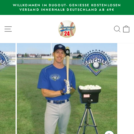
Skip
EN IM DUGOUT- GENIESSE KOSTENLOSEN
WE
to
D INNERHALB DEUTSCHLAND AB 49€
Pause
content
slideshow
SITE NAVIGATION
SEAR
C