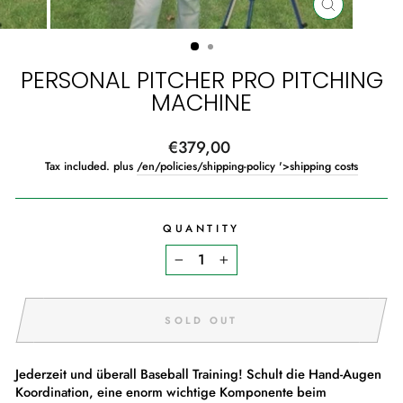
CLOSE
(ESC)
PERSONAL PITCHER PRO PITCHING
MACHINE
Regular
€379,00
price
Tax included. plus
/en/policies/shipping-policy '>shipping costs
QUANTITY
−
+
SOLD OUT
Jederzeit und überall Baseball Training! Schult die Hand-Augen
Koordination, eine enorm wichtige Komponente beim