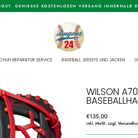
WELCOME TO THE DUGOUT
Pause
Diashow
CHUH REPARATUR SERVICE
BASEBALL JERSEYS UND JACKEN
G
WILSON A70
BASEBALLH
Normaler
€135,00
Preis
inkl. MwSt. zzgl.
Versandko