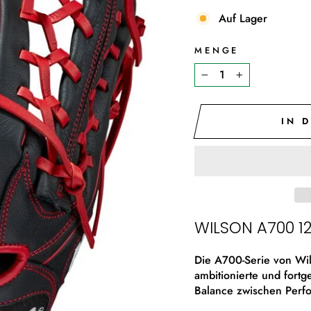
Auf Lager
MENGE
−
+
IN 
WILSON A700 1
Die A700-Serie von Wils
ambitionierte und fortg
Balance zwischen Perf