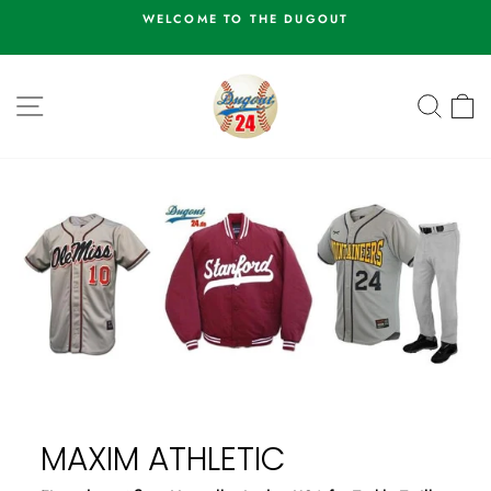
Direkt
WELCOME TO THE DUGOUT
zum
Pause
Inhalt
Diashow
SEITENNAVIGATION
SUCH
E
MAXIM ATHLETIC