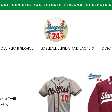
WELCOME TO THE DUGOUT
Pause
slideshow
OVE REPAIR SERVICE
BASEBALL JERSEYS AND JACKETS
GESCH
ckle Twill
cken,